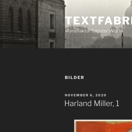
Zum
Inhalt
TEXTFABR
springen
Manufaktur feinster Worte
BILDER
VERÖFFENTLICHT
NOVEMBER 6, 2020
AM
Harland Miller, 1