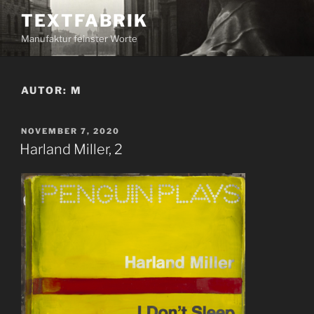
Zum
TEXTFABRIK
Inhalt
Manufaktur feinster Worte
springen
AUTOR:
M
VERÖFFENTLICHT
NOVEMBER 7, 2020
AM
Harland Miller, 2